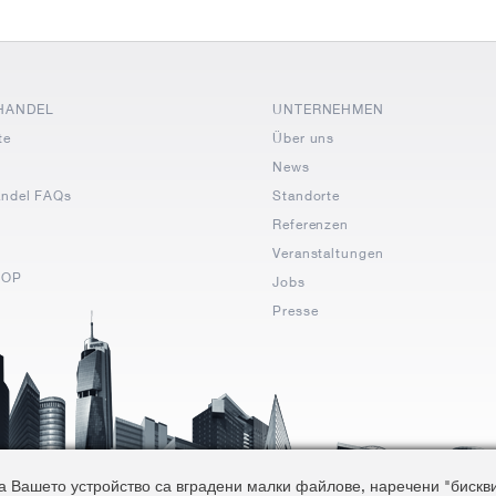
HANDEL
UNTERNEHMEN
te
Über uns
News
andel FAQs
Standorte
Referenzen
Veranstaltungen
HOP
Jobs
Presse
 Вашето устройство са вградени малки файлове, наречени "бисквитк