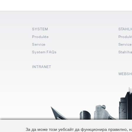
SYSTEM
STAHL
Produkte
Produk
Service
Service
System FAQs
Stahlh
INTRANET
WEBS
За да може този уебсайт да функционира правилно, на