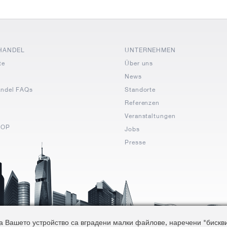
HANDEL
UNTERNEHMEN
te
Über uns
News
andel FAQs
Standorte
Referenzen
Veranstaltungen
HOP
Jobs
Presse
 Вашето устройство са вградени малки файлове, наречени "бисквитк