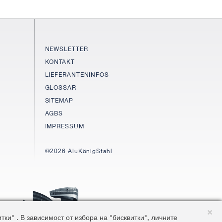
NEWSLETTER
KONTAKT
LIEFERANTENINFOS
GLOSSAR
SITEMAP
AGBS
IMPRESSUM
©2026 AluKönigStahl
и" . В зависимост от избора на "бисквитки", личните