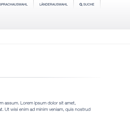
SPRACHAUSWAHL
LÄNDERAUSWAHL
SUCHE
sim assum. Lorem ipsum dolor sit amet,
t. Ut wisi enim ad minim veniam, quis nostrud