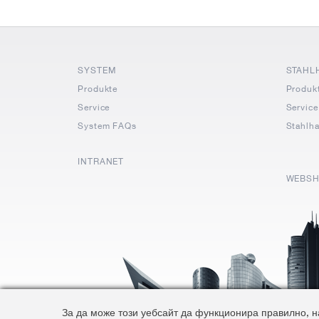
SYSTEM
STAHL
Produkte
Produk
Service
Service
System FAQs
Stahlh
INTRANET
WEBS
За да може този уебсайт да функционира правилно, на