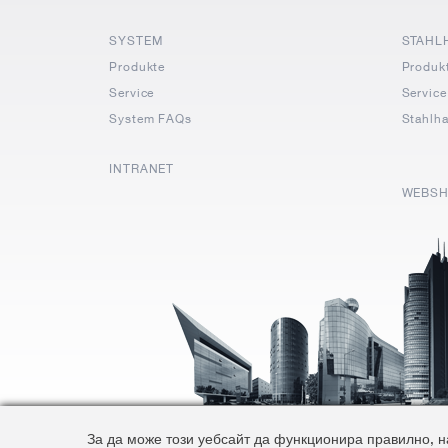
SYSTEM
STAHL
Produkte
Produk
Service
Service
System FAQs
Stahlh
INTRANET
WEBS
За да може този уебсайт да функционира правилно, на