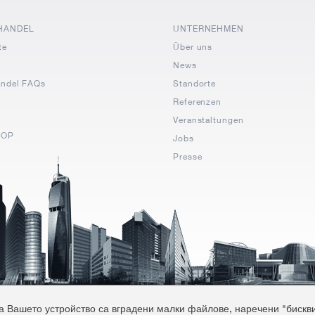
HANDEL
UNTERNEHMEN
te
Über uns
News
andel FAQs
Standorte
Referenzen
Veranstaltungen
HOP
Jobs
Presse
 Вашето устройство са вградени малки файлове, наречени "бисквитк