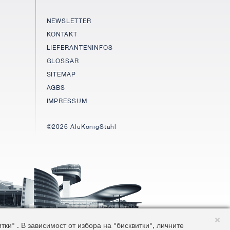
NEWSLETTER
KONTAKT
LIEFERANTENINFOS
GLOSSAR
SITEMAP
AGBS
IMPRESSUM
©2026 AluKönigStahl
и" . В зависимост от избора на "бисквитки", личните