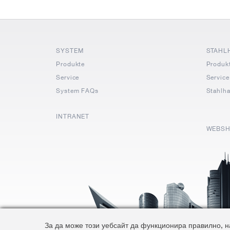
SYSTEM
STAHL
Produkte
Produk
Service
Service
System FAQs
Stahlh
INTRANET
WEBS
За да може този уебсайт да функционира правилно, на