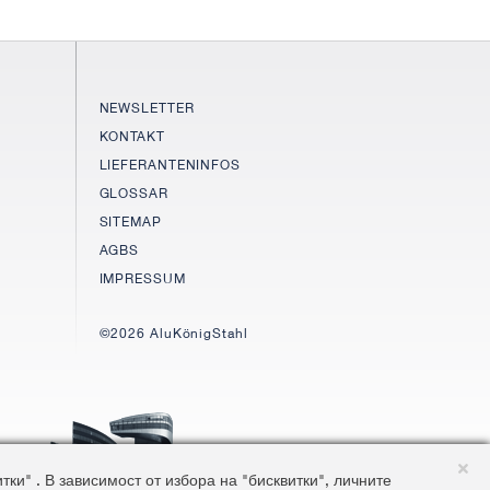
NEWSLETTER
KONTAKT
LIEFERANTENINFOS
GLOSSAR
SITEMAP
AGBS
IMPRESSUM
©2026 AluKönigStahl
и" . В зависимост от избора на "бисквитки", личните