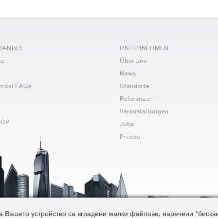
HANDEL
UNTERNEHMEN
te
Über uns
News
andel FAQs
Standorte
Referenzen
Veranstaltungen
HOP
Jobs
Presse
 Вашето устройство са вградени малки файлове, наречени "бисквитк