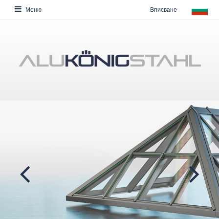
Вписване
Меню
Previ
Next
ous