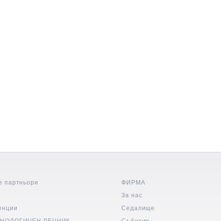
е партньори
ФИРМА
и
За нас
енции
Седалище
НОЛОГИЧЕН РЕЧНИК
Събития