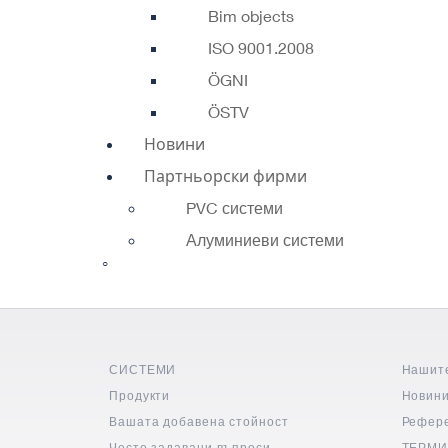
Bim objects
ISO 9001.2008
ÖGNI
ÖSTV
Новини
Партньорски фирми
PVC системи
Алуминиеви системи
°
СИСТЕМИ
Нашит
Продукти
Новин
Вашата добавена стойност
Рефер
Често задавани въпроси
ТЕРМИ