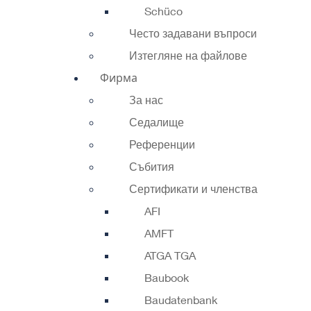
Schüco
Често задавани въпроси
Изтегляне на файлове
Фирма
За нас
Седалище
Референции
Събития
Сертификати и членства
AFI
AMFT
ATGA TGA
Baubook
Baudatenbank