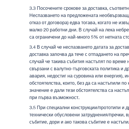
3.3 Посочените срокове за доставка, съответ
Неспазването на предложената необвързваща 
отказ от договора) едва тогава, когато не из
малко 20 работни дни. В случай на лека небр
са ограничени до най-много 5% от нетната ст
3.4 В случай че неспазването датата за доста
доставка започва да тече с отпадането на пре
случай че такива събития настъпят по време 
свързани с валутно-търговската политика и д
авария, недостиг на суровина или енергия), 
обстоятелства, които, без да са настъпили п
значение е дали тези обстоятелства са настъ
при първа възможност.
3.5 При специални конструкции/прототипи и д
технически обусловени затруднения/пречки, в
събитие, дори и ако такова събитие е настъп