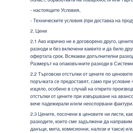
- настоящите Условия,
- Техническите условия (при доставка на проду
2. Цени
2.1 Ако изрично не е договорено друго, цени
разходи и без включени каквито и да било др
офертата срок. Всякакви допълнителни разходи
Размерът на опаковъчните разходи в Системна
2.2 Търговски отстъпки от цените по ценовит
поръчката се предоставят, само при условие ч
изцяло, особено в случай на открито произво
отстъпки от цените при извършване на авансо
вече падежирали и/или неоспорвани фактури
2.3 Цените, посочени в ценовите ни листи, к
разходите, които сме задължени да направим 
данъци, мита, комисионни, налози и такси) и/