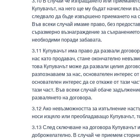
3.10 В случай че изпращането или приемането
Купувачът, на него ще му бъдат начислени въ
следвало да бъде извършено приемането на ст
Във всеки случай имаме право, без предостав
съразмерно възнаграждение за съхранението 
необходими поради забавата.
3.11 Купувачът има право да развали договор
нас като продавач, стане окончателно невъзм
това Купувачът може да развали целия догово
разпознаваем за нас, основателен интерес от 
основателен интерес да се откаже от тази час
тази част. Във всеки случай обаче задължение
развалянето на договора.
3.12 Ако невъзможността за изпълнение настъ
носи изцяло или преобладаващо Купувачът, т
3.13 След сключване на договора Купувачът и
доброжелателно. В случай че приемем сторни