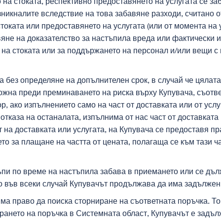
 на стоката, респективно предоставянето на услугата се за
зникналите вследствие на това забавяне разходи, считано о
оката или предоставянето на услугата (или от момента на 
яне на доказателство за настъпила вреда или фактически 
на стоката или за поддържането на персонал и/или вещи с 
а без определяне на допълнителен срок, в случай че цялата
ожна преди преминаването на риска върху Купувача, съотве
р, ако изпълнението само на част от доставката или от усл
отказа на останалата, изпълнима от нас част от доставката
т на доставката или услугата, на Купувача се предоставя п
то за плащане на частта от цената, полагаща се към тази ча
пи по време на настъпила забава в приемането или се дълж
о във всеки случай Купувачът продължава да има задълже
ма право да поиска сторниране на съответната поръчка. То
рането на поръчка в Системната област, Купувачът е задъл