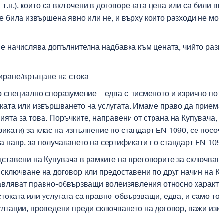
 т.н.), които са включени в договорената цена или са били
 е била извършена явно или не, и върху които разходи не 
се начислява допълнителна надбавка към цената, чийто раз
ниране/връщане на стока
го специално споразумение – едва с писменото и изрично п
авката или извършването на услугата. Имаме право да прие
ията за това. Поръчките, направени от страна на Купувача,
икати) за клас на изпълнение по стандарт EN 1090, се посоч
а напр. за получаването на сертификати по стандарт EN 109
едставени на Купувача в рамките на преговорите за сключва
сключване на договор или предоставени по друг начин на К
тавляват правно-обвързващи волеизявления относно характе
токата или услугата са правно-обвързващи, едва, и само то
ултации, проведени преди сключването на договор, важи изк