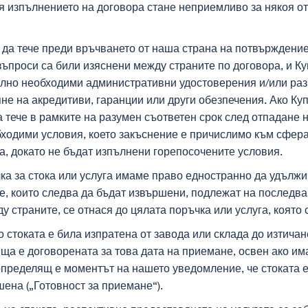
я изпълнението на договора стане неприемливо за някоя от 
а да тече преди връчването от наша страна на потвърждение
 въпроси са били изяснени между страните по договора, и К
ално необходими административни удостоверения и/или ра
не на акредитиви, гаранции или други обезпечения. Ако Ку
 тече в рамките на разумен съответен срок след отпадане н
бходими условия, което закъснение е причислимо към сфера
а, докато не бъдат изпълнени горепосочените условия.
ка за стока или услуга имаме право едностранно да удълж
ите, които следва да бъдат извършени, подлежат на послед
ду страните, се отнася до цялата поръчка или услуга, която
ко стоката е била изпратена от завода или склада до изтичан
ща е договорената за това дата на приемане, освен ако има
 определящ е моментът на нашето уведомление, че стоката е
шена („Готовност за приемане“).