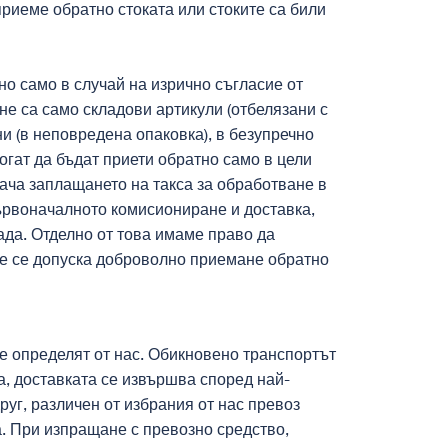
приеме обратно стоката или стоките са били
о само в случай на изрично съгласие от
не са само складови артикули (отбелязани с
и (в неповредена опаковка), в безупречно
огат да бъдат приети обратно само в цели
ача заплащането на такса за обработване в
първоначалното комисиониране и доставка,
ада. Отделно от това имаме право да
не се допуска доброволно приемане обратно
се определят от нас. Обикновено транспортът
а, доставката се извършва според най-
руг, различен от избрания от нас превоз
а. При изпращане с превозно средство,