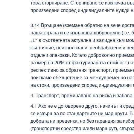
това сторниране. Сторниране се изключва във
произведени според индивидуалните нужди н
3.14 Връщане (вземане обратно на вече доста
наша страна и се извършва доброволно (т.е. 
„L“ в съответната актуална и валидна към мом
състояние, неизползвани, необработени и невг
отделни опаковки. Когато доброволно приемам
размер на 20% от фактурираната стойност на 
респективно за обратния транспорт, приемане 
поискаме обезщетение за междувременно наст
на стоки, произведени според индивидуалнит
4. Транспорт, преминаване на риска и забава
4.1 Ако не е договорено друго, начинът и сре
се извършва по стандартните ни маршрути. В 
добрата ни преценка, но без гаранция за избо
(транспортни средства и/или маршрут), свърз