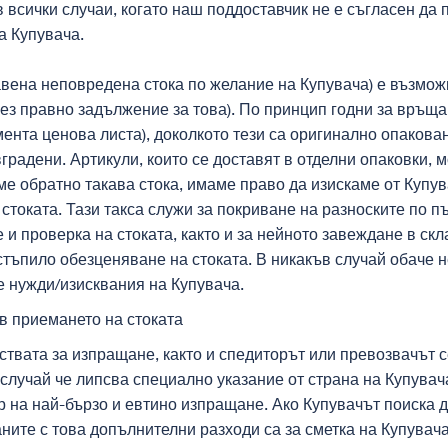
 всички случаи, когато наш поддоставчик не е съгласен да 
а Купувача.
вена неповредена стока по желание на Купувача) е възможн
без правно задължение за това). По принцип годни за връща
ента ценова листа), доколкото тези са оригинално опакован
радени. Артикули, които се доставят в отделни опаковки, м
е обратно такава стока, имаме право да изискаме от Купув
стоката. Тази такса служи за покриване на разноските по 
и проверка на стоката, както и за нейното завеждане в скл
ъпило обезценяване на стоката. В никакъв случай обаче 
е нужди/изисквания на Купувача.
 в приемането на стоката
дствата за изпращане, както и спедиторът или превозвачът 
случай че липсва специално указание от страна на Купувач
р на най-бързо и евтино изпращане. Ако Купувачът поиска д
аните с това допълнителни разходи са за сметка на Купувач