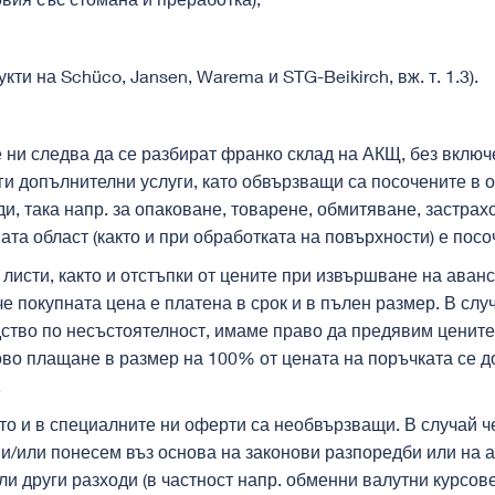
кти на Schüco, Jansen, Warema и STG-Beikirch, вж. т. 1.3).
те ни следва да се разбират франко склад на АКЩ, без вклю
уги допълнителни услуги, като обвързващи са посочените в
, така напр. за опаковане, товарене, обмитяване, застрахо
та област (както и при обработката на повърхности) е посо
е листи, както и отстъпки от цените при извършване на ава
е покупната цена е платена в срок и в пълен размер. В слу
дство по несъстоятелност, имаме право да предявим цените 
во плащане в размер на 100% от цената на поръчката се до
.
акто и в специалните ни оферти са необвързващи. В случай 
и/или понесем въз основа на законови разпоредби или на а
или други разходи (в частност напр. обменни валутни курсов