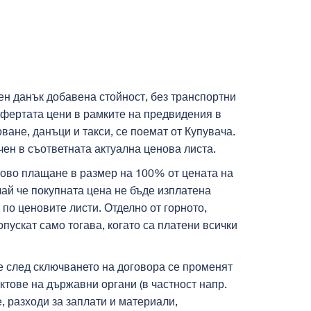
чен данък добавена стойност, без транспортни
 офертата цени в рамките на предвидения в
ване, данъци и такси, се поемат от Купувача.
чен в съответната актуална ценова листа.
нсово плащане в размер на 100% от цената на
чай че покупната цена не бъде изплатена
по ценовите листи. Отделно от горното,
пускат само тогава, когато са платени всички
че след сключването на договора се променят
ктове на държавни органи (в частност напр.
е, разходи за заплати и материали,