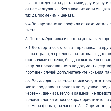
възнаграждения на доставчици, други услуги и
от нас калкулация, без значение дали същата
тях да променим и цената.
2.4 За нарязване на профили от леки метали 
листа.
3. Поръчка/доставка и срок на доставка/стор
3.1 Договорът се сключва – при липса на дру
наша страна, a при липса на такова – с дост
отхвърляме поръчки, без да излагаме основан
напр. за предоставянето на документи (сертиф
противен случай допълнителните искания, так
3.2 Всички данни за стоката или услугата, пр
които продавачът предава на Купувача преди 
чертежи, данни за тегло и размери, не предс
волеизявления относно характеристиките на с
писмена форма, съгласно т. 3.1. Спрямо конс