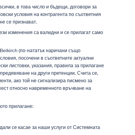
сички, в това число и бъдещи, договори за
говски условия на контрагента по съответния
не се признават.
Тези изменения са валидни и се прилагат само
-Beikirch (по-нататък наричани също
условия, посочени в съответните актуални
ски листовки, указания, правила за прилагане
 предявяване на други претенции. Счита се,
енти, ако той не сигнализира писмено за
тежест относно навременното връчване на
ното прилагане:
дали се касае за наши услуги от Системната