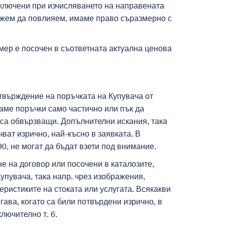
 включени при изчисляването на направената
можем да повлияем, имаме право съразмерно с
мер е посочен в съответната актуална ценова
отвърждение на поръчката на Купувача от
маме поръчки само частично или пък да
 са обвързващи. Допълнителни искания, така
ват изрично, най-късно в заявката. В
0, не могат да бъдат взети под внимание.
не на договор или посочени в каталозите,
упувача, така напр. чрез изображения,
ристиките на стоката или услугата. Всякакви
гава, когато са били потвърдени изрично, в
лючително т. 6.