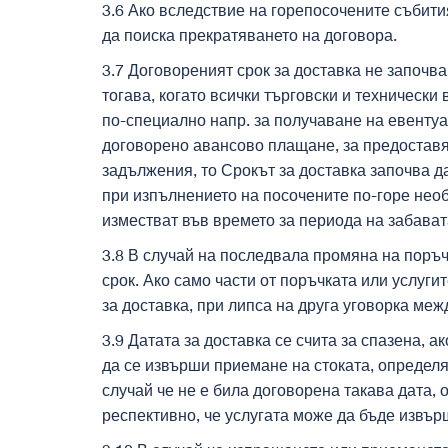
3.6 Ако вследствие на горепосочените събити
да поиска прекратяването на договора.
3.7 Договореният срок за доставка не започв
тогава, когато всички търговски и технически
по-специално напр. за получаване на евенту
договорено авансово плащане, за предоставя
задължения, то Срокът за доставка започва да
при изпълнението на посочените по-горе нео
изместват във времето за периода на забават
3.8 В случай на последвала промяна на поръч
срок. Ако само части от поръчката или услуг
за доставка, при липса на друга уговорка меж
3.9 Датата за доставка се счита за спазена, а
да се извърши приемане на стоката, определя
случай че не е била договорена такава дата,
респективно, че услугата може да бъде извър