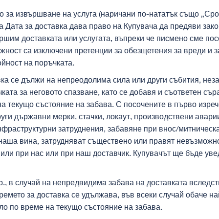
но за извършване на услуга (наричани по-нататък също „Сро
Дата за доставка дава право на Купувача да предяви зако
вършим доставката или услугата, въпреки че писмено сме по
ежност са изключени претенции за обезщетения за вреди и з
ойност на поръчката.
вка се дължи на непреодолима сила или други събития, неза
чката за неговото спазване, като се добавя и съответен съ
на текущо състояние на забава. С посочените в първо изреч
руги държавни мерки, стачки, локаут, производствени авари
инфраструктурни затруднения, забавяне при внос/митническа
о наша вина, затрудняват съществено или правят невъзможно
пили при нас или при наш доставчик. Купувачът ще бъде ув
р., в случай на непредвидима забава на доставката вследс
ремето за доставка се удължава, във всеки случай обаче 
ило по време на текущо състояние на забава.