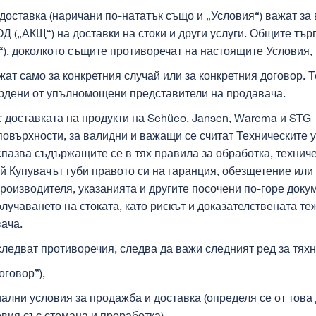
оставка (наричани по-нататък също и „Условия“) важат за в
 („АКЩ“) на доставки на стоки и други услуги. Общите тър
“), доколкото същите противоречат на настоящите Условия, 
ат само за конкретния случай или за конкретния договор. 
върдени от упълномощени представители на продавача.
и с доставката на продукти на Schüco, Jansen, Warema и STG
 повърхности, за валидни и важащи се считат Техническите 
спазва съдържащите се в тях правила за обработка, техниче
ай Купувачът губи правото си на гаранция, обезщетение или
роизводителя, указанията и другите посочени по-горе докум
получаването на стоката, като рискът и доказателствената 
ача.
 следват противоречия, следва да важи следният ред за тях
говор”),
лни условия за продажба и доставка (определя се от това 
овия със стомана и преработка),