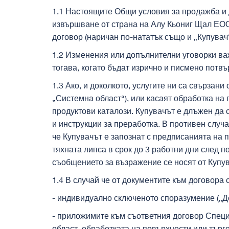
1.1 Настоящите Общи условия за продажба и д
извършване от страна на Алу Кьониг Щал ЕООД
договор (наричан по-нататък също и „Купувач
1.2 Изменения или допълнителни уговорки важ
тогава, когато бъдат изрично и писмено пот
1.3 Ако, и доколкото, услугите ни са свързан
„Системна област“), или касаят обработка на
продуктови каталози. Купувачът е длъжен да 
и инструкции за преработка. В противен случ
че Купувачът е запознат с предписанията на п
тяхната липса в срок до 3 работни дни след 
съобщението за възражение се носят от Купув
1.4 В случай че от документите към договора
- индивидуално сключеното споразумение („До
- приложимите към съответния договор Специа
област, обработката на повърхности или търг