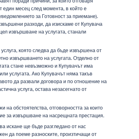
бавят поради причини, за които отговаря
т един месец след момента, в който е
уведомлението за Готовност за приемане).
извършени разходи, да изискаме от Купувача
цел извършване на услугата, станали
 услуга, която следва да бъде извършена от
тно извършването на услугата. Отделно от
угата стане невъзможно и Купувачът има
 или услугата. Ако Купувачът няма такъв
равото да развали договора и по отношение на
стична услуга, остава незасегнато от
и на обстоятелства, отговорността за които
ние за извършване на насрещната престация.
ва искане ще бъде разгледано от нас
жен да поеме разноските, произтичащи от