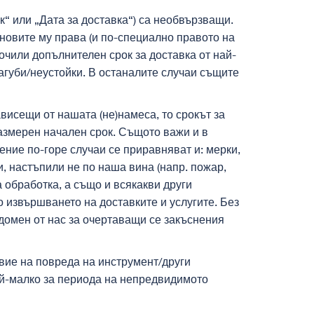
к“ или „Дата за доставка“) са необвързващи.
новите му права (и по-специално правото на
сочили допълнителен срок за доставка от най-
агуби/неустойки. В останалите случаи същите
висещи от нашата (не)намеса, то срокът за
размерен начален срок. Същото важи и в
ение по-горе случаи се приравняват и: мерки,
и, настъпили не по наша вина (напр. пожар,
 обработка, а също и всякакви други
 извършването на доставките и услугите. Без
едомен от нас за очертаващи се закъснения
твие на повреда на инструмент/други
най-малко за периода на непредвидимото