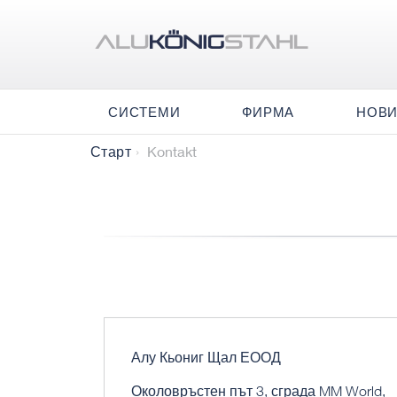
СИСТЕМИ
ФИРМА
НОВ
Kontakt
Старт
Алу Кьониг Щал ЕООД
Околовръстен път 3, сграда MM World,