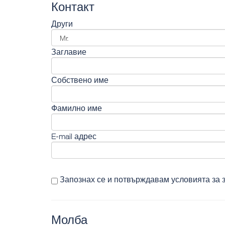
Контакт
Други
Заглавие
Собствено име
Фамилно име
E-mail адрес
Запознах се и потвърждавам
условията за 
Молба