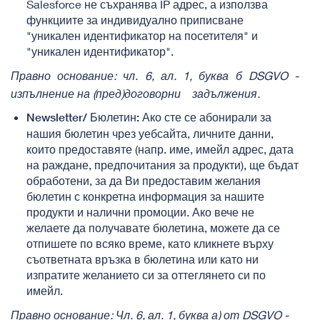
Salesforce не съхранява IP адрес, а използва
функциите за индивидуално приписване
"уникален идентификатор на посетителя" и
"уникален идентификатор".
Правно основание: чл. 6, ал. 1, буква б DSGVO -
изпълнение на (пред)договорни
задължения.
Ако сте се абонирали за
Newsletter
/ Бюлетин:
нашия бюлетин чрез уебсайта, личните данни,
които предоставяте (напр. име, имейл адрес, дата
на раждане, предпочитания за продукти), ще бъдат
обработени, за да Ви предоставим желания
бюлетин с конкретна информация за нашите
продукти и налични промоции. Ако вече не
желаете да получавате бюлетина, можете да се
отпишете по всяко време, като кликнете върху
съответната връзка в бюлетина или като ни
изпратите желанието си за оттеглянето си по
имейл.
Правно основание: Чл. 6, ал. 1, буква а) от
DSGVO
-