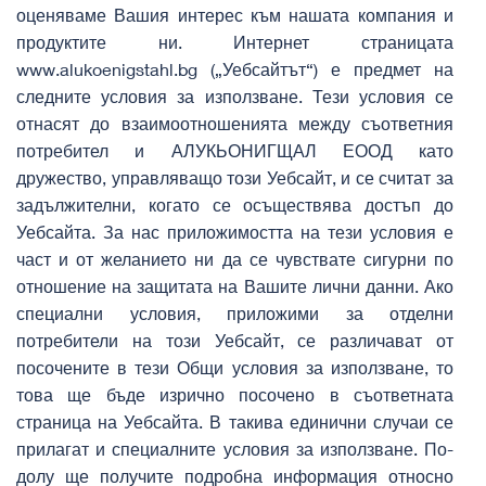
оценяваме Вашия интерес към нашата компания и
продуктите ни. Интернет страницата
www.alukoenigstahl.bg („Уебсайтът“) е предмет на
следните условия за използване. Тези условия се
отнасят до взаимоотношенията между съответния
потребител и АЛУКЬОНИГЩАЛ ЕООД като
дружество, управляващо този Уебсайт, и се считат за
задължителни, когато се осъществява достъп до
Уебсайта. За нас приложимостта на тези условия е
част и от желанието ни да се чувствате сигурни по
отношение на защитата на Вашите лични данни. Ако
специални условия, приложими за отделни
потребители на този Уебсайт, се различават от
посочените в тези Общи условия за използване, то
това ще бъде изрично посочено в съответната
страница на Уебсайта. В такива единични случаи се
прилагат и специалните условия за използване. По-
долу ще получите подробна информация относно