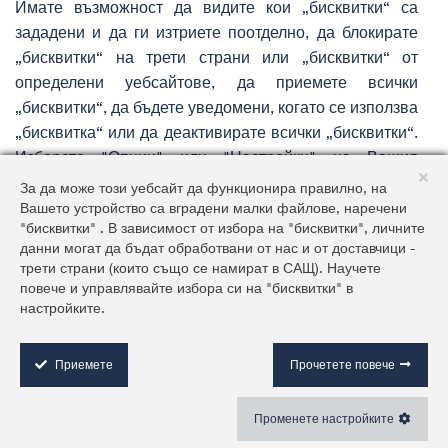
Имате възможност да видите кои „бисквитки“ са
зададени и да ги изтриете поотделно, да блокирате
„бисквитки“ на трети страни или „бисквитки“ от
определени уебсайтове, да приемете всички
„бисквитки“, да бъдете уведомени, когато се използва
„бисквитка“ или да деактивирате всички „бисквитки“.
Изберете "Опции" или "Настройки" на Вашия
браузър, за да промените предпочитанията си и
За да може този уебсайт да функционира правилно, на
използвайте следните връзки за допълнителна
Вашето устройство са вградени малки файлове, наречени
"бисквитки" . В зависимост от избора на "бисквитки", личните
информация, специфична за браузъра:
данни могат да бъдат обработвани от нас и от доставчици -
Настройки на „бисквитките“ в Internet Explorer:
трети страни (които също се намират в САЩ). Научете
повече и управлявайте избора си на "бисквитки" в
https://support.microsoft.com/en-
настройките.
us/help/17442/windows-internet-explorer-delete-
C
o
manage-cookies
o
Приемете
Прочетете повече
Настройки на „бисквитките“ в Firefox:
k
https://support.mozilla.org/en-US/kb/cookies-
i
Променете настройките
information-websites-store-on-your-computer?
e