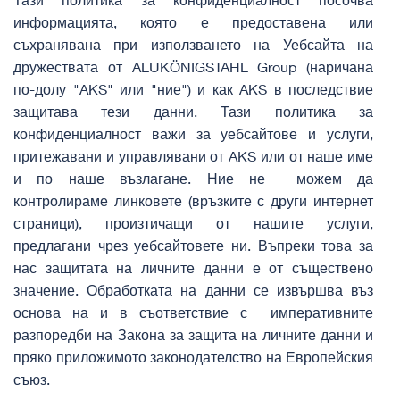
информацията, която е предоставена или
съхранявана при използването на Уебсайта на
дружествата от ALUKÖNIGSTAHL Group (наричана
по-долу "AKS" или "ние") и как AKS в последствие
защитава тези данни. Тази политика за
конфиденциалност важи за уебсайтове и услуги,
притежавани и управлявани от AKS или от наше име
и по наше възлагане. Ние не можем да
контролираме линковете (връзките с други интернет
страници), произтичащи от нашите услуги,
предлагани чрез уебсайтовете ни. Въпреки това за
нас защитата на личните данни е от съществено
значение. Обработката на данни се извършва въз
основа на и в съответствие с императивните
разпоредби на Закона за защита на личните данни и
пряко приложимото законодателство на Европейския
съюз.