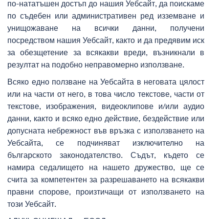
по-нататъшен достъп до нашия Уебсайт, да поискаме
по съдебен или административен ред изземване и
унищожаване на всички данни, получени
посредством нашия Уебсайт, както и да предявим иск
за обезщетение за всякакви вреди, възникнали в
резултат на подобно неправомерно използване.
Всяко едно ползване на Уебсайта в неговата цялост
или на части от него, в това число текстове, части от
текстове, изображения, видеоклипове и/или аудио
данни, както и всяко едно действие, бездействие или
допусната небрежност във връзка с използването на
Уебсайта, се подчиняват изключително на
българското законодателство. Съдът, където се
намира седалището на нашето дружество, ще се
счита за компетентен за разрешаването на всякакви
правни спорове, произтичащи от използването на
този Уебсайт.