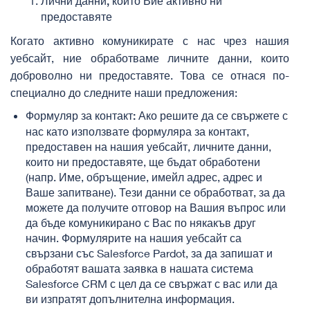
Лични данни, които Вие активно ни
предоставяте
Когато активно комуникирате с нас чрез нашия
уебсайт, ние обработваме личните данни, които
доброволно ни предоставяте. Това се отнася по-
специално до следните наши предложения:
Ако решите да се свържете с
Формуляр за контакт:
нас като използвате формуляра за контакт,
предоставен на нашия уебсайт, личните данни,
които ни предоставяте, ще бъдат обработени
(напр. Име, обръщение, имейл адрес, адрес и
Ваше запитване). Тези данни се обработват, за да
можете да получите отговор на Вашия въпрос или
да бъде комуникирано с Вас по някакъв друг
начин. Формулярите на нашия уебсайт са
свързани със Salesforce Pardot, за да запишат и
обработят вашата заявка в нашата система
Salesforce CRM с цел да се свържат с вас или да
ви изпратят допълнителна информация.