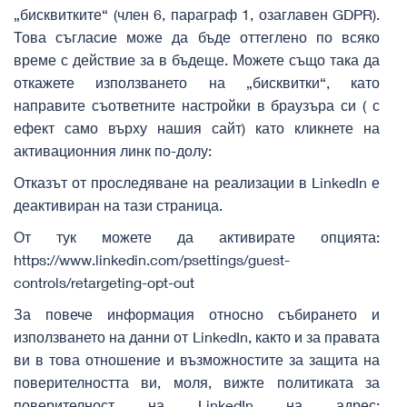
„бисквитките“ (член 6, параграф 1, озаглавен GDPR).
Това съгласие може да бъде оттеглено по всяко
време с действие за в бъдеще. Можете също така да
откажете използването на „бисквитки“, като
направите съответните настройки в браузъра си ( с
ефект само върху нашия сайт) като кликнете на
активационния линк по-долу:
Отказът от проследяване на реализации в LinkedIn е
деактивиран на тази страница.
От тук можете да активирате опцията:
https://www.linkedin.com/psettings/guest-
controls/retargeting-opt-out
За повече информация относно събирането и
използването на данни от LinkedIn, както и за правата
ви в това отношение и възможностите за защита на
поверителността ви, моля, вижте политиката за
поверителност на LinkedIn на адрес: