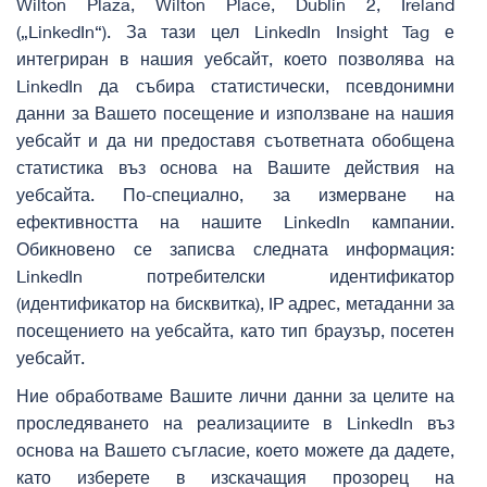
Wilton Plaza, Wilton Place, Dublin 2, Ireland
(„LinkedIn“). За тази цел LinkedIn Insight Tag е
интегриран в нашия уебсайт, което позволява на
LinkedIn да събира статистически, псевдонимни
данни за Вашето посещение и използване на нашия
уебсайт и да ни предоставя съответната обобщена
статистика въз основа на Вашите действия на
уебсайта. По-специално, за измерване на
ефективността на нашите LinkedIn кампании.
Обикновено се записва следната информация:
LinkedIn потребителски идентификатор
(идентификатор на бисквитка), IP адрес, метаданни за
посещението на уебсайта, като тип браузър, посетен
уебсайт.
Ние обработваме Вашите лични данни за целите на
проследяването на реализациите в LinkedIn въз
основа на Вашето съгласие, което можете да дадете,
като изберете в изскачащия прозорец на