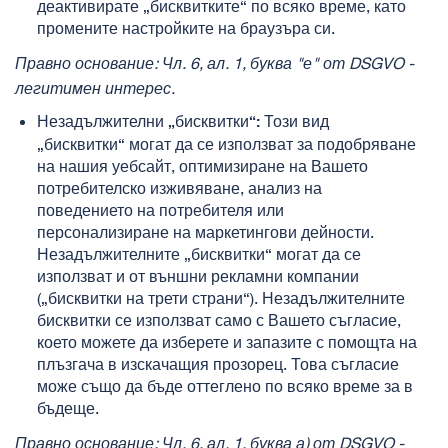
деактивирате „бисквитките“ по всяко време, като
промените настройките на браузъра си.
Правно основание: Чл. 6, ал. 1, буква "е" от
DSGVO
-
легитимен интерес.
Този вид
Незадължителни „бисквитки“:
„бисквитки“ могат да се използват за подобряване
на нашия уебсайт, оптимизиране на Вашето
потребителско изживяване, анализ на
поведението на потребителя или
персонализиране на маркетингови дейности.
Незадължителните „бисквитки“ могат да се
използват и от външни рекламни компании
(„бисквитки на трети страни“). Незадължителните
бисквитки се използват само с Вашето съгласие,
което можете да изберете и запазите с помощта на
плъзгача в изскачащия прозорец. Това съгласие
може също да бъде оттеглено по всяко време за в
бъдеще.
Правно основание: Чл. 6, ал. 1, буква а) от
DSGVO
-