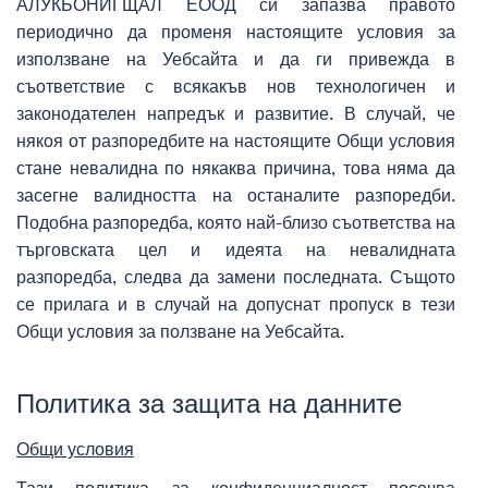
АЛУКЬОНИГЩАЛ ЕООД си запазва правото
периодично да променя настоящите условия за
използване на Уебсайта и да ги привежда в
съответствие с всякакъв нов технологичен и
законодателен напредък и развитие. В случай, че
някоя от разпоредбите на настоящите Общи условия
стане невалидна по някаква причина, това няма да
засегне валидността на останалите разпоредби.
Подобна разпоредба, която най-близо съответства на
търговската цел и идеята на невалидната
разпоредба, следва да замени последната. Същото
се прилага и в случай на допуснат пропуск в тези
Общи условия за ползване на Уебсайта.
Политика за защита на данните
Общи условия
Тази политика за конфиденциалност посочва