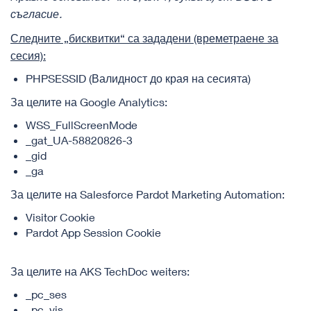
съгласие.
Следните „бисквитки“ са зададени (времетраене за
сесия):
PHPSESSID (Валидност до края на сесията)
За целите на Google Analytics:
WSS_FullScreenMode
_gat_UA-58820826-3
_gid
_ga
За целите на Salesforce Pardot Marketing Automation:
Visitor Cookie
Pardot App Session Cookie
За целите на​ AKS TechDoc weiters:
_pc_ses
_pc_vis