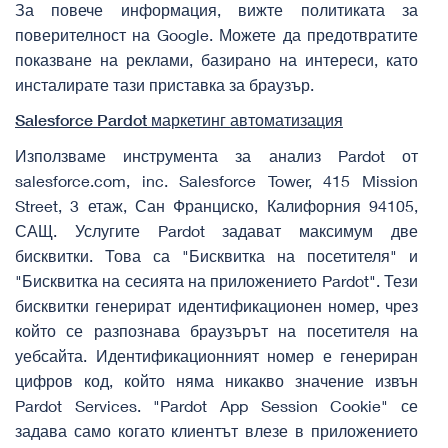
За повече информация,
вижте политиката за
поверителност на Google
. Можете да предотвратите
показване на реклами, базирано на интереси,
като
инсталирате тази приставка за браузър
.
Salesforce
Pardot
маркетинг автоматизация
Използваме инструмента за анализ Pardot от
salesforce.com, inc. Salesforce Tower, 415 Mission
Street, 3 етаж, Сан Франциско, Калифорния 94105,
САЩ. Услугите Pardot задават максимум две
бисквитки. Това са "Бисквитка на посетителя" и
"Бисквитка на сесията на приложението Pardot". Тези
бисквитки генерират идентификационен номер, чрез
който се разпознава браузърът на посетителя на
уебсайта. Идентификационният номер е генериран
цифров код, който няма никакво значение извън
Pardot Services. "Pardot App Session Cookie" се
задава само когато клиентът влезе в приложението