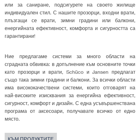
или за саниране, подсигурете на своето жилище
индивидуален стил. С нашите прозорци, входни врати,
плъзгащи се врати, зимни градини или балкони,
енергийната ефективност, комфорта и сигурността са
гарантирани!
Ние предлагаме системи за много области на
сградната обвивка: в допълнение към основните точки
като прозорци и врати, Schüco и Jansen предлагат
също така зимни градини и балкони. За всички области
има висококачествени системи, които отговарят на
най-високите изисквания за енергийна ефективност,
сигурност, комфорт и дизайн. С една усъвършенствана
програма от аксесоари, получавате всичко от едно
място.
КЪМ ПРОДУКТИТЕ