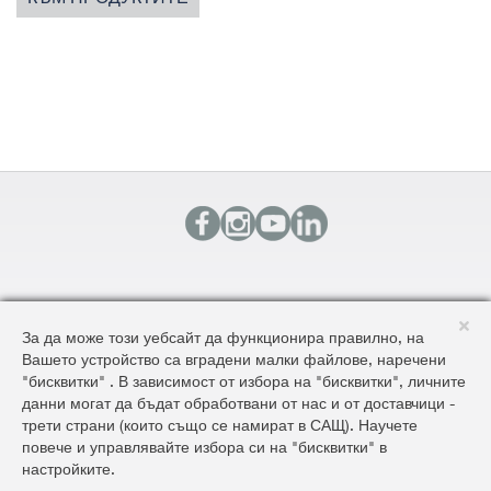
КОНТАКТИ
За да може този уебсайт да функционира правилно, на
КАРТА НА САЙТА
Вашето устройство са вградени малки файлове, наречени
ОБЩИ УСЛОВИЯ ЗА ДОСТАВКА И ПРОДАЖБА
"бисквитки" . В зависимост от избора на "бисквитки", личните
ОБЩИ УСЛОВИЯ НА САЙТА И ЗАЩИТА НА ЛИЧНИТЕ ДАННИ
данни могат да бъдат обработвани от нас и от доставчици -
трети страни (които също се намират в САЩ). Научете
повече и управлявайте избора си на "бисквитки" в
©2026 AluKönigStahl
настройките.
C