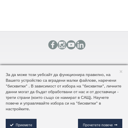
КОНТАКТИ
За да може този уебсайт да функционира правилно, на
КАРТА НА САЙТА
Вашето устройство са вградени малки файлове, наречени
ОБЩИ УСЛОВИЯ ЗА ДОСТАВКА И ПРОДАЖБА
"бисквитки" . В зависимост от избора на "бисквитки", личните
ОБЩИ УСЛОВИЯ НА САЙТА И ЗАЩИТА НА ЛИЧНИТЕ ДАННИ
данни могат да бъдат обработвани от нас и от доставчици -
трети страни (които също се намират в САЩ). Научете
повече и управлявайте избора си на "бисквитки" в
©2026 AluKönigStahl
настройките.
C
o
o
Приемете
Прочетете повече