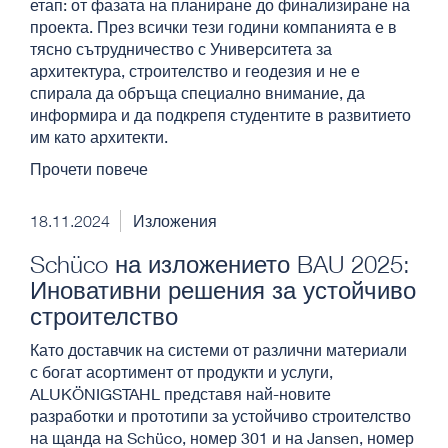
етап: от фазата на планиране до финализиране на
проекта. През всички тези години компанията е в
тясно сътрудничество с Университета за
архитектура, строителство и геодезия и не е
спирала да обръща специално внимание, да
информира и да подкрепя студентите в развитието
им като архитекти.
Прочети повече
18.11.2024
Изложения
Schüco на изложението BAU 2025:
Иновативни решения за устойчиво
строителство
Като доставчик на системи от различни материали
с богат асортимент от продукти и услуги,
ALUKÖNIGSTAHL представя най-новите
разработки и прототипи за устойчиво строителство
на щанда на Schüco, номер 301 и на Jansen, номер