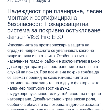
31.10.2023
Продукти
Надеждност при планиране, лесен
монтаж и сертифицирана
безопасност: Пожарозащитна
система за покривно остъкляване
Jansen VISS Fire EI30
Изискванията за противопожарна защита на
сградите непрекъснато се увеличават, както на
закрито, така и на открито. Особено в гъсто
населените градски райони е изключително важно
да се предотврати разпространението на огъня в
случай на пожар. При всеки вид покрив трябва да
се вземат предвид не само изискванията за
противопожарна защита, но и други фактори, като
например пропускливост на дъжд,
въздухопропускливост или устойчивост на ветрово
натоварване. Дизайнът също играе важна роля,
особено в областта на покрива, където се изискват
различни форми по функционални или дизайнерски