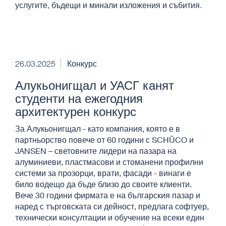
услугите, бъдещи и минали изложения и събития.
26.03.2025
Конкурс
Алукьонигщал и УАСГ канят
студенти на ежегодния
архитектурен конкурс
За Алукьонигщал - като компания, която е в
партньорство повече от 60 години с SCHÜCO и
JANSEN – световните лидери на пазара на
алуминиеви, пластмасови и стоманени профилни
системи за прозорци, врати, фасади - винаги е
било водещо да бъде близо до своите клиенти.
Вече 30 години фирмата е на българския пазар и
наред с търговската си дейност, предлага софтуер,
технически консултации и обучение на всеки един