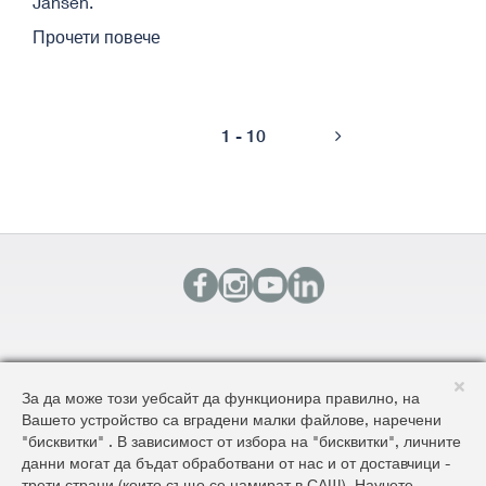
Jansen.
Прочети повече
1 - 10
КОНТАКТИ
За да може този уебсайт да функционира правилно, на
КАРТА НА САЙТА
Вашето устройство са вградени малки файлове, наречени
ОБЩИ УСЛОВИЯ ЗА ДОСТАВКА И ПРОДАЖБА
"бисквитки" . В зависимост от избора на "бисквитки", личните
ОБЩИ УСЛОВИЯ НА САЙТА И ЗАЩИТА НА ЛИЧНИТЕ ДАННИ
данни могат да бъдат обработвани от нас и от доставчици -
трети страни (които също се намират в САЩ). Научете