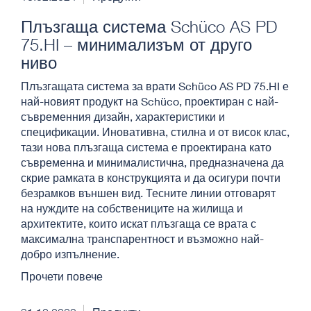
Плъзгаща система Schüco AS PD
75.HI – минимализъм от друго
ниво
Плъзгащата система за врати Schüco AS PD 75.HI е
най-новият продукт на Schüco, проектиран с най-
съвременния дизайн, характеристики и
спецификации. Иновативна, стилна и от висок клас,
тази нова плъзгаща система е проектирана като
съвременна и минималистична, предназначена да
скрие рамката в конструкцията и да осигури почти
безрамков външен вид. Тесните линии отговарят
на нуждите на собствениците на жилища и
архитектите, които искат плъзгаща се врата с
максимална транспарентност и възможно най-
добро изпълнение.
Прочети повече