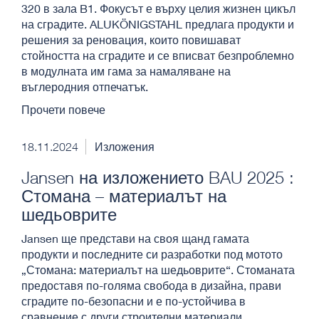
320 в зала B1. Фокусът е върху целия жизнен цикъл
на сградите. ALUKÖNIGSTAHL предлага продукти и
решения за реновация, които повишават
стойността на сградите и се вписват безпроблемно
в модулната им гама за намаляване на
въглеродния отпечатък.
Прочети повече
18.11.2024
Изложения
Jansen на изложението BAU 2025 :
Стомана – материалът на
шедьоврите
Jansen ще представи на своя щанд гамата
продукти и последните си разработки под мотото
„Стомана: материалът на шедьоврите“. Стоманата
предоставя по-голяма свобода в дизайна, прави
сградите по-безопасни и е по-устойчива в
сравнение с други строителни материали.