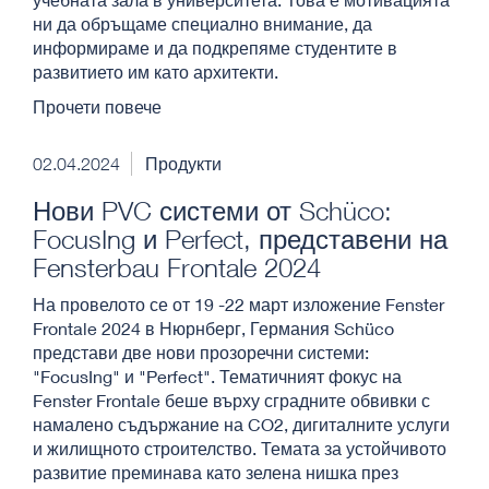
ни да обръщаме специално внимание, да
информираме и да подкрепяме студентите в
развитието им като архитекти.
Прочети повече
02.04.2024
Продукти
Нови PVC системи от Schüco:
FocusIng и Perfect, представени на
Fensterbau Frontale 2024
На провелото се от 19 -22 март изложение Fenster
Frontale 2024 в Нюрнберг, Германия Schüco
представи две нови прозоречни системи:
"FocusIng" и "Perfect". Тематичният фокус на
Fenster Frontale беше върху сградните обвивки с
намалено съдържание на CO2, дигиталните услуги
и жилищното строителство. Темата за устойчивото
развитие преминава като зелена нишка през