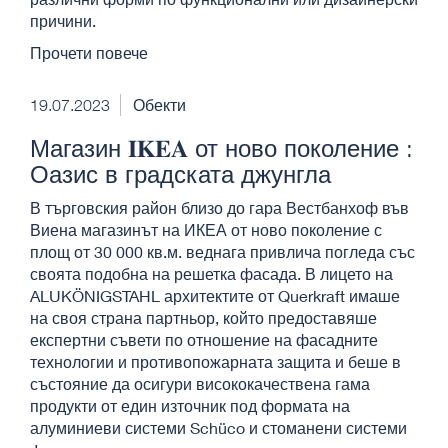
причини.
Прочети повече
19.07.2023
Обекти
Магазин 𝚰𝐊𝐄𝐀 от ново поколение :
Оазис в градската джунгла
В търговския район близо до гара Вестбанхоф във
Виена магазинът на ИКЕА от ново поколение с
площ от 30 000 кв.м. веднага привлича погледа със
своята подобна на решетка фасада. В лицето на
ALUKÖNIGSTAHL архитектите от Querkraft имаше
на своя страна партньор, който предоставяше
експертни съвети по отношение на фасадните
технологии и противопожарната защита и беше в
състояние да осигури висококачествена гама
продукти от един източник под формата на
алуминиеви системи Schüco и стоманени системи