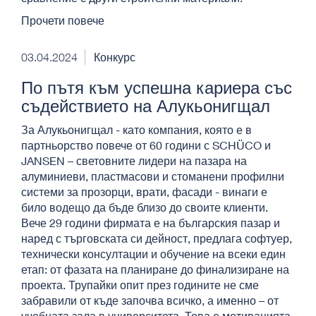
Прочети повече
03.04.2024
Конкурс
По пътя към успешна кариера със
съдействието на Алукьонигщал
За Алукьонигщал - като компания, която е в
партньорство повече от 60 години с SCHÜCO и
JANSEN – световните лидери на пазара на
алуминиеви, пластмасови и стоманени профилни
системи за прозорци, врати, фасади - винаги е
било водещо да бъде близо до своите клиенти.
Вече 29 години фирмата е на българския пазар и
наред с търговската си дейност, предлага софтуер,
технически консултации и обучение на всеки един
етап: от фазата на планиране до финализиране на
проекта. Трупайки опит през годините не сме
забравили от къде започва всичко, а именно – от
учебната зала в университета. Това е мотивацията