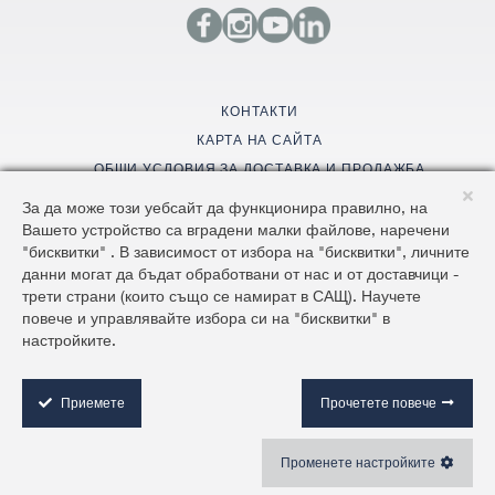
КОНТАКТИ
КАРТА НА САЙТА
ОБЩИ УСЛОВИЯ ЗА ДОСТАВКА И ПРОДАЖБА
ОБЩИ УСЛОВИЯ НА САЙТА И ЗАЩИТА НА ЛИЧНИТЕ ДАННИ
За да може този уебсайт да функционира правилно, на
Вашето устройство са вградени малки файлове, наречени
"бисквитки" . В зависимост от избора на "бисквитки", личните
©2026 AluKönigStahl
данни могат да бъдат обработвани от нас и от доставчици -
трети страни (които също се намират в САЩ). Научете
повече и управлявайте избора си на "бисквитки" в
настройките.
C
o
o
Приемете
Прочетете повече
k
i
Променете настройките
e