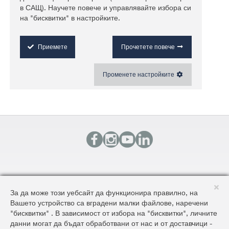
КОНТАКТИ
За да може този уебсайт да функционира правилно, на
КАРТА НА САЙТА
Вашето устройство са вградени малки файлове, наречени
ОБЩИ УСЛОВИЯ ЗА ДОСТАВКА И ПРОДАЖБА
"бисквитки" . В зависимост от избора на "бисквитки", личните
ОБЩИ УСЛОВИЯ НА САЙТА И ЗАЩИТА НА ЛИЧНИТЕ ДАННИ
данни могат да бъдат обработвани от нас и от доставчици -