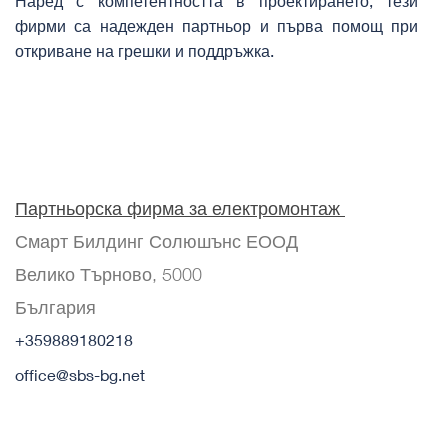
Наред с компетентността в проектирането, тези
фирми са надежден партньор и първа помощ при
откриване на грешки и поддръжка.
Партньорска фирма за електромонтаж
Смарт Билдинг Солюшънс ЕООД​​
Велико Търново, 5000 ​​​
България
+359889180218​
office@sbs-bg.net​