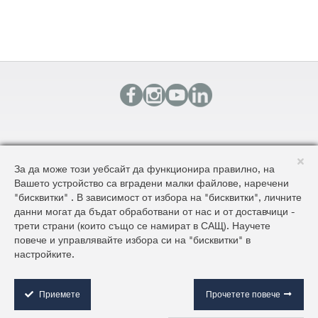
КОНТАКТИ
За да може този уебсайт да функционира правилно, на
КАРТА НА САЙТА
Вашето устройство са вградени малки файлове, наречени
ОБЩИ УСЛОВИЯ ЗА ДОСТАВКА И ПРОДАЖБА
"бисквитки" . В зависимост от избора на "бисквитки", личните
ОБЩИ УСЛОВИЯ НА САЙТА И ЗАЩИТА НА ЛИЧНИТЕ ДАННИ
данни могат да бъдат обработвани от нас и от доставчици -
трети страни (които също се намират в САЩ). Научете
повече и управлявайте избора си на "бисквитки" в
©2026 AluKönigStahl
настройките.
C
o
o
Приемете
Прочетете повече
k