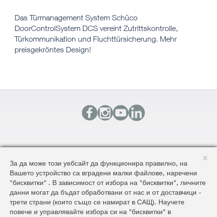
Das Türmanagement System Schüco
DoorControlSystem DCS vereint Zutrittskontrolle,
Türkommunikation und Fluchttürsicherung. Mehr
preisgekröntes Design!
КОНТАКТИ
За да може този уебсайт да функционира правилно, на
КАРТА НА САЙТА
Вашето устройство са вградени малки файлове, наречени
ОБЩИ УСЛОВИЯ ЗА ДОСТАВКА И ПРОДАЖБА
"бисквитки" . В зависимост от избора на "бисквитки", личните
ОБЩИ УСЛОВИЯ НА САЙТА И ЗАЩИТА НА ЛИЧНИТЕ ДАННИ
данни могат да бъдат обработвани от нас и от доставчици -
трети страни (които също се намират в САЩ). Научете
повече и управлявайте избора си на "бисквитки" в
©2026 AluKönigStahl