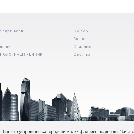
е партньори
ФИРМА
и
За нас
енции
Седалище
НОЛОГИЧЕН РЕЧНИК
Събития
 Вашето устройство са вградени малки файлове, наречени "бисквитк