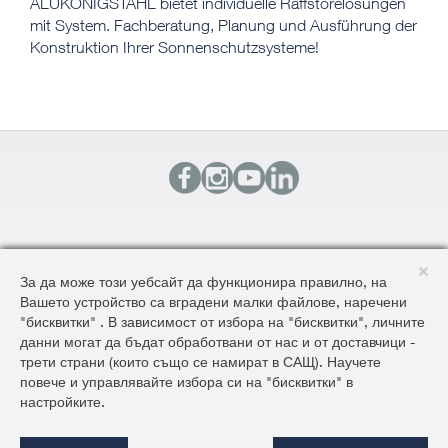
ALUKÖNIGSTAHL bietet individuelle Raffstorelösungen
mit System. Fachberatung, Planung und Ausführung der
Konstruktion Ihrer Sonnenschutzsysteme!
КОНТАКТИ
За да може този уебсайт да функционира правилно, на
КАРТА НА САЙТА
Вашето устройство са вградени малки файлове, наречени
ОБЩИ УСЛОВИЯ ЗА ДОСТАВКА И ПРОДАЖБА
"бисквитки" . В зависимост от избора на "бисквитки", личните
ОБЩИ УСЛОВИЯ НА САЙТА И ЗАЩИТА НА ЛИЧНИТЕ ДАННИ
данни могат да бъдат обработвани от нас и от доставчици -
трети страни (които също се намират в САЩ). Научете
повече и управлявайте избора си на "бисквитки" в
©2026 AluKönigStahl
настройките.
C
o