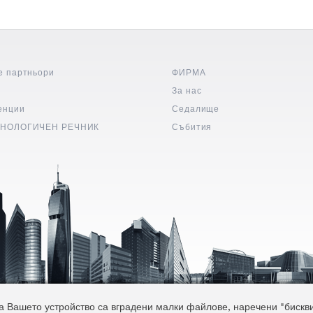
е партньори
ФИРМА
и
За нас
енции
Седалище
НОЛОГИЧЕН РЕЧНИК
Събития
 Вашето устройство са вградени малки файлове, наречени "бисквитк