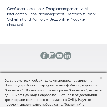
​​​Gebäudeautomation ✓ Energiemanagement ✓ Mit
intelligenten Gebäudemanagement-Systemen zu mehr
Sicherheit und Komfort ✓ Jetzt online Produkte
einsehen!
КОНТАКТИ
За да може този уебсайт да функционира правилно, на
КАРТА НА САЙТА
Вашето устройство са вградени малки файлове, наречени
ОБЩИ УСЛОВИЯ ЗА ДОСТАВКА И ПРОДАЖБА
"бисквитки" . В зависимост от избора на "бисквитки", личните
ОБЩИ УСЛОВИЯ НА САЙТА И ЗАЩИТА НА ЛИЧНИТЕ ДАННИ
данни могат да бъдат обработвани от нас и от доставчици -
трети страни (които също се намират в САЩ). Научете
повече и управлявайте избора си на "бисквитки" в
©2026 AluKönigStahl