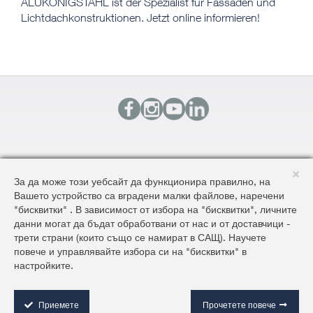
ALUKÖNIGSTAHL ist der Spezialist für Fassaden und
Lichtdachkonstruktionen. Jetzt online informieren!
КОНТАКТИ
За да може този уебсайт да функционира правилно, на
КАРТА НА САЙТА
Вашето устройство са вградени малки файлове, наречени
ОБЩИ УСЛОВИЯ ЗА ДОСТАВКА И ПРОДАЖБА
"бисквитки" . В зависимост от избора на "бисквитки", личните
ОБЩИ УСЛОВИЯ НА САЙТА И ЗАЩИТА НА ЛИЧНИТЕ ДАННИ
данни могат да бъдат обработвани от нас и от доставчици -
трети страни (които също се намират в САЩ). Научете
повече и управлявайте избора си на "бисквитки" в
©2026 AluKönigStahl
настройките.
C
o
o
Приемете
Прочетете повече