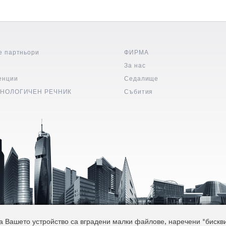
е партньори
ФИРМА
и
За нас
енции
Седалище
НОЛОГИЧЕН РЕЧНИК
Събития
 Вашето устройство са вградени малки файлове, наречени "бисквитк