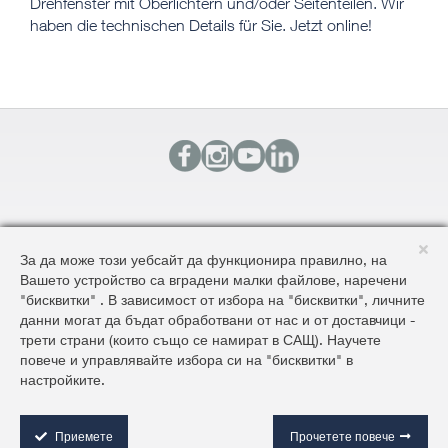
Drehfenster mit Oberlichtern und/oder Seitenteilen. Wir
haben die technischen Details für Sie. Jetzt online!
КОНТАКТИ
За да може този уебсайт да функционира правилно, на
КАРТА НА САЙТА
Вашето устройство са вградени малки файлове, наречени
ОБЩИ УСЛОВИЯ ЗА ДОСТАВКА И ПРОДАЖБА
"бисквитки" . В зависимост от избора на "бисквитки", личните
ОБЩИ УСЛОВИЯ НА САЙТА И ЗАЩИТА НА ЛИЧНИТЕ ДАННИ
данни могат да бъдат обработвани от нас и от доставчици -
трети страни (които също се намират в САЩ). Научете
повече и управлявайте избора си на "бисквитки" в
©2026 AluKönigStahl
настройките.
C
o
o
Приемете
Прочетете повече