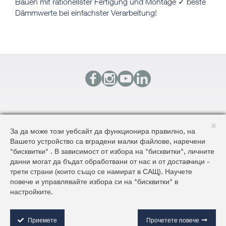
Bauen mit rationellster Fertigung und Montage ✓ beste
Dämmwerte bei einfachster Verarbeitung!
КОНТАКТИ
За да може този уебсайт да функционира правилно, на
КАРТА НА САЙТА
Вашето устройство са вградени малки файлове, наречени
ОБЩИ УСЛОВИЯ ЗА ДОСТАВКА И ПРОДАЖБА
"бисквитки" . В зависимост от избора на "бисквитки", личните
ОБЩИ УСЛОВИЯ НА САЙТА И ЗАЩИТА НА ЛИЧНИТЕ ДАННИ
данни могат да бъдат обработвани от нас и от доставчици -
трети страни (които също се намират в САЩ). Научете
повече и управлявайте избора си на "бисквитки" в
©2026 AluKönigStahl
настройките.
C
o
o
Приемете
Прочетете повече