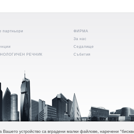
е партньори
ФИРМА
и
За нас
енции
Седалище
НОЛОГИЧЕН РЕЧНИК
Събития
 Вашето устройство са вградени малки файлове, наречени "бисквитк