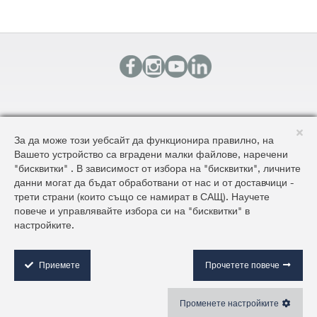
КОНТАКТИ
За да може този уебсайт да функционира правилно, на
КАРТА НА САЙТА
Вашето устройство са вградени малки файлове, наречени
ОБЩИ УСЛОВИЯ ЗА ДОСТАВКА И ПРОДАЖБА
"бисквитки" . В зависимост от избора на "бисквитки", личните
ОБЩИ УСЛОВИЯ НА САЙТА И ЗАЩИТА НА ЛИЧНИТЕ ДАННИ
данни могат да бъдат обработвани от нас и от доставчици -
трети страни (които също се намират в САЩ). Научете
повече и управлявайте избора си на "бисквитки" в
©2026 AluKönigStahl
настройките.
C
o
o
Приемете
Прочетете повече
k
i
Променете настройките
e