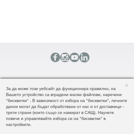
КОНТАКТИ
За да може този уебсайт да функционира правилно, на
КАРТА НА САЙТА
Вашето устройство са вградени малки файлове, наречени
ОБЩИ УСЛОВИЯ ЗА ДОСТАВКА И ПРОДАЖБА
"бисквитки" . В зависимост от избора на "бисквитки", личните
ОБЩИ УСЛОВИЯ НА САЙТА И ЗАЩИТА НА ЛИЧНИТЕ ДАННИ
данни могат да бъдат обработвани от нас и от доставчици -
трети страни (които също се намират в САЩ). Научете
повече и управлявайте избора си на "бисквитки" в
©2026 AluKönigStahl
настройките.
C