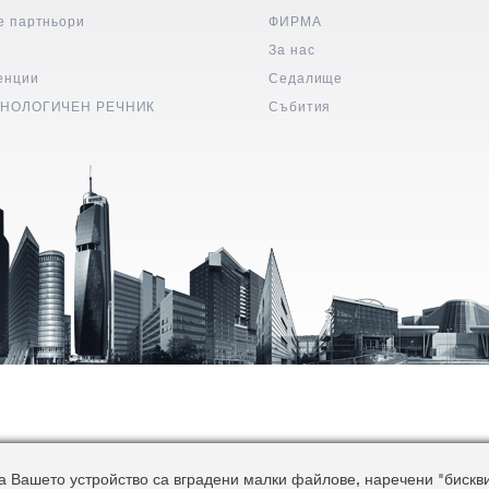
е партньори
ФИРМА
и
За нас
енции
Седалище
НОЛОГИЧЕН РЕЧНИК
Събития
 Вашето устройство са вградени малки файлове, наречени "бисквитк