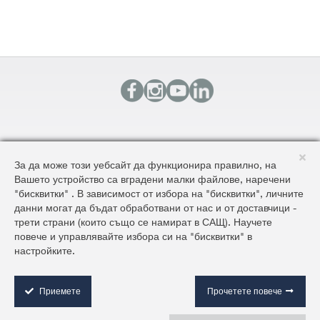
КОНТАКТИ
За да може този уебсайт да функционира правилно, на
КАРТА НА САЙТА
Вашето устройство са вградени малки файлове, наречени
ОБЩИ УСЛОВИЯ ЗА ДОСТАВКА И ПРОДАЖБА
"бисквитки" . В зависимост от избора на "бисквитки", личните
ОБЩИ УСЛОВИЯ НА САЙТА И ЗАЩИТА НА ЛИЧНИТЕ ДАННИ
данни могат да бъдат обработвани от нас и от доставчици -
трети страни (които също се намират в САЩ). Научете
повече и управлявайте избора си на "бисквитки" в
©2026 AluKönigStahl
настройките.
C
o
o
Приемете
Прочетете повече
k