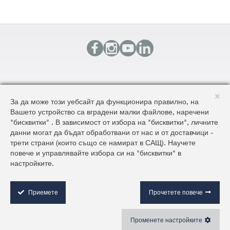
КОНТАКТИ
За да може този уебсайт да функционира правилно, на
КАРТА НА САЙТА
Вашето устройство са вградени малки файлове, наречени
ОБЩИ УСЛОВИЯ ЗА ДОСТАВКА И ПРОДАЖБА
"бисквитки" . В зависимост от избора на "бисквитки", личните
ОБЩИ УСЛОВИЯ НА САЙТА И ЗАЩИТА НА ЛИЧНИТЕ ДАННИ
данни могат да бъдат обработвани от нас и от доставчици -
трети страни (които също се намират в САЩ). Научете
повече и управлявайте избора си на "бисквитки" в
©2026 AluKönigStahl
настройките.
C
o
o
Приемете
Прочетете повече
k
i
Променете настройките
e