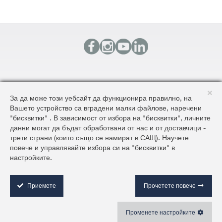
КОНТАКТИ
За да може този уебсайт да функционира правилно, на
КАРТА НА САЙТА
Вашето устройство са вградени малки файлове, наречени
ОБЩИ УСЛОВИЯ ЗА ДОСТАВКА И ПРОДАЖБА
"бисквитки" . В зависимост от избора на "бисквитки", личните
ОБЩИ УСЛОВИЯ НА САЙТА И ЗАЩИТА НА ЛИЧНИТЕ ДАННИ
данни могат да бъдат обработвани от нас и от доставчици -
трети страни (които също се намират в САЩ). Научете
повече и управлявайте избора си на "бисквитки" в
©2026 AluKönigStahl
настройките.
C
o
o
Приемете
Прочетете повече
k
i
Променете настройките
e