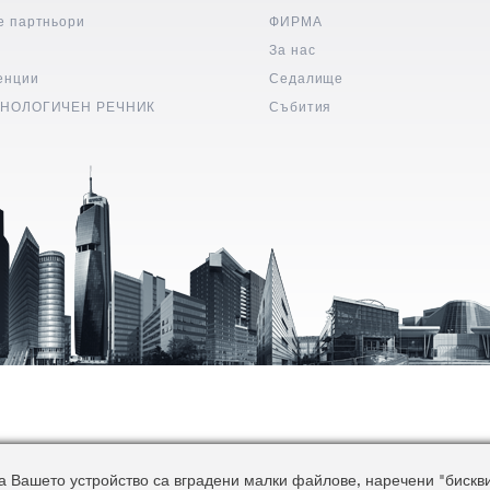
е партньори
ФИРМА
и
За нас
енции
Седалище
НОЛОГИЧЕН РЕЧНИК
Събития
 Вашето устройство са вградени малки файлове, наречени "бисквитк