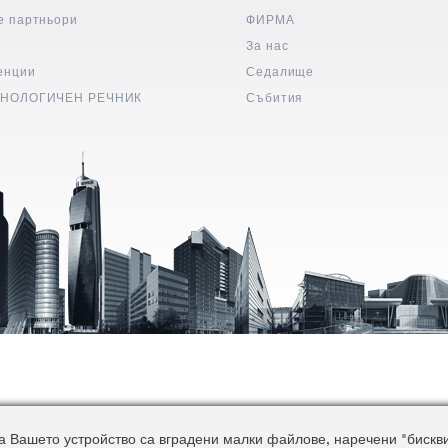
е партньори
ФИРМА
и
За нас
енции
Седалище
НОЛОГИЧЕН РЕЧНИК
Събития
 Вашето устройство са вградени малки файлове, наречени "бисквитк