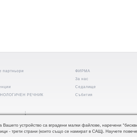
е партньори
ФИРМА
и
За нас
енции
Седалище
НОЛОГИЧЕН РЕЧНИК
Събития
 Вашето устройство са вградени малки файлове, наречени "бисквитк
чици - трети страни (които също се намират в САЩ). Научете повече