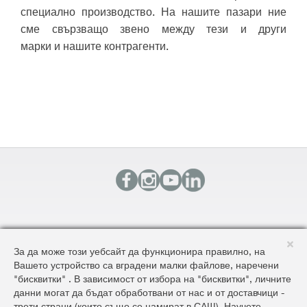
специално производство.
На нашите пазари ние
сме свързващо звено между тези и други
марки и нашите контрагенти.
КОНТАКТИ
За да може този уебсайт да функционира правилно, на
КАРТА НА САЙТА
Вашето устройство са вградени малки файлове, наречени
ОБЩИ УСЛОВИЯ ЗА ДОСТАВКА И ПРОДАЖБА
"бисквитки" . В зависимост от избора на "бисквитки", личните
ОБЩИ УСЛОВИЯ НА САЙТА И ЗАЩИТА НА ЛИЧНИТЕ ДАННИ
данни могат да бъдат обработвани от нас и от доставчици -
трети страни (които също се намират в САЩ). Научете