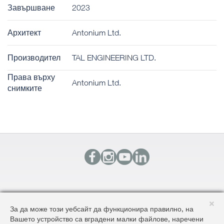
Завършване
2023
Архитект
Antonium Ltd.
Производител
TAL ENGINEERING LTD.
Права върху
Antonium Ltd.
снимките
КОНТАКТИ
За да може този уебсайт да функционира правилно, на
КАРТА НА САЙТА
Вашето устройство са вградени малки файлове, наречени
ОБЩИ УСЛОВИЯ ЗА ДОСТАВКА И ПРОДАЖБА