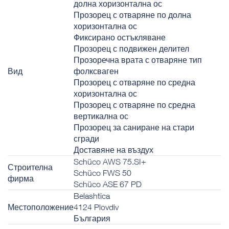
долна хоризонтална ос
Прозорец с отваряне по долна
хоризонтална ос
Фиксирано остъкляване
Прозорец с подвижен делител
Прозоречна врата с отваряне тип
Вид
фолксваген
Прозорец с отваряне по средна
хоризонтална ос
Прозорец с отваряне по средна
вертикална ос
Прозорец за саниране на стари
сгради
Доставяне на въздух
Schüco AWS 75.SI+
Строителна
Schüco FWS 50
фирма
Schüco ASE 67 PD
Belashtica
Местоположение
4124 Plovdiv
България