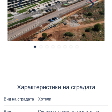
Previ
Next
ous
Характеристики на сградата
Вид на сградата
Хотели
Вид
Система с повдигане и плъзгане