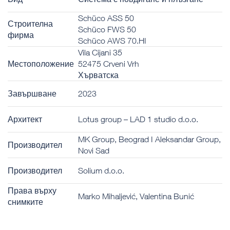
Schüco ASS 50
Строителна
Schüco FWS 50
фирма
Schüco AWS 70.HI
Vila Cijani 35
Местоположение
52475 Crveni Vrh
Хърватска
Завършване
2023
Архитект
Lotus group – LAD 1 studio d.o.o.
MK Group, Beograd I Aleksandar Group,
Производител
Novi Sad
Производител
Solium d.o.o.
Права върху
Marko Mihaljević, Valentina Bunić
снимките