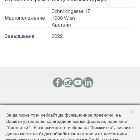
Schnirchgasse 17
Местоположение
1030 Wien
Австрия
Завършване
2022
КОНТАКТИ
За да може този уебсайт да функционира правилно, на
КАРТА НА САЙТА
Вашето устройство са вградени малки файлове, наречени
ОБЩИ УСЛОВИЯ ЗА ДОСТАВКА И ПРОДАЖБА
"бисквитки" . В зависимост от избора на "бисквитки", личните
ОБЩИ УСЛОВИЯ НА САЙТА И ЗАЩИТА НА ЛИЧНИТЕ ДАННИ
данни могат да бъдат обработвани от нас и от доставчици -
трети страни (които също се намират в САЩ). Научете