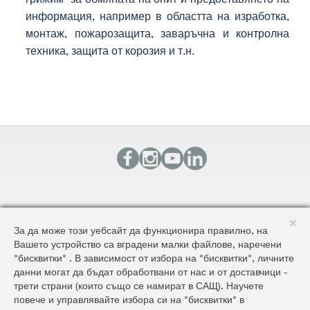
информация, например в областта на изработка,
монтаж, пожарозащита, заваръчна и контролна
техника, защита от корозия и т.н.
КОНТАКТИ
За да може този уебсайт да функционира правилно, на
КАРТА НА САЙТА
Вашето устройство са вградени малки файлове, наречени
ОБЩИ УСЛОВИЯ ЗА ДОСТАВКА И ПРОДАЖБА
"бисквитки" . В зависимост от избора на "бисквитки", личните
ОБЩИ УСЛОВИЯ НА САЙТА И ЗАЩИТА НА ЛИЧНИТЕ ДАННИ
данни могат да бъдат обработвани от нас и от доставчици -
трети страни (които също се намират в САЩ). Научете
повече и управлявайте избора си на "бисквитки" в
©2026 AluKönigStahl