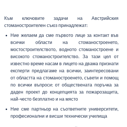
Към ключовите задачи на Австрийския
стоманостроителен съюз принадлежат:
Ние желаем да сме първото лице за контакт във
всички области на стоманостроенето,
мостостроителството, водното стоманостроене и
високото стоманостроителство. За тази цел от
известно време насам в лицето на двама признати
експерти предлагаме на всички, заинтересовани
от областта на стоманостроенето, съвети и помощ
по всички въпроси: от обществената поръчка за
даден проект до концепцията за пожарозащита,
най-често безплатно и на място
Ние сме партньор на съответните университети,
професионални и висши технически училища