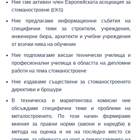
Ние сме активен член Европейската асоциация за
стоманостроене (EKS)
Ние предлагаме информационни събития на
специфични теми за строители, учреждения,
инженерни бюра, архитекти и учебни учреждения
от всички нива на обучение
Ние подпомагаме висши технически училища и
професионални училища в областта на дипломни
работи на тема стоманостроене
Ние издаваме съществени за стоманостроенето
директиви и брошури
В техническа и маркетингова комисии ние
обсъждаме специфични теми и проблеми на
металостроенето. По този начин
формираме
мнения за правни норми (закони и наредби) в
метода на оценка и не на последно място се
грижим за обмяната на опит и предоставянето на