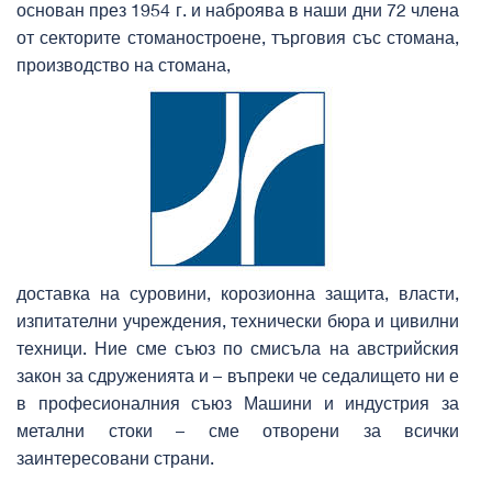
основан през 1954 г. и наброява в наши дни 72 члена
от секторите стоманостроене, търговия със стомана,
производство на стомана,
доставка на суровини, корозионна защита, власти,
изпитателни учреждения, технически бюра и цивилни
техници. Ние сме съюз по смисъла на австрийския
закон за сдруженията и – въпреки че седалището ни е
в професионалния съюз Машини и индустрия за
метални стоки – сме отворени за всички
заинтересовани страни.