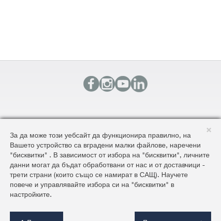
КОНТАКТИ
За да може този уебсайт да функционира правилно, на
КАРТА НА САЙТА
Вашето устройство са вградени малки файлове, наречени
ОБЩИ УСЛОВИЯ ЗА ДОСТАВКА И ПРОДАЖБА
"бисквитки" . В зависимост от избора на "бисквитки", личните
ОБЩИ УСЛОВИЯ НА САЙТА И ЗАЩИТА НА ЛИЧНИТЕ ДАННИ
данни могат да бъдат обработвани от нас и от доставчици -
трети страни (които също се намират в САЩ). Научете
повече и управлявайте избора си на "бисквитки" в
©2026 AluKönigStahl
настройките.
C
o